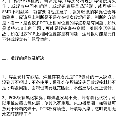
2、目视或AOI检测。当发觉焊点焊接材料过少焊锡侵润欠
佳，或焊点中间有断缝，或焊锡表层呈凸球形，或焊锡与
SMD不相融等，就需要引起注意了，就算轻微的状况也会导
致隐患，应该马上判断是不是存在批次虚焊问题。判断的方法
是：看一下是否较多PCB上相同位置的焊点都是有问题，如只
是某些PCB上的问题，可能是焊锡膏被刮蹭、引脚变形等缘
故，如在很多PCB上相同位置都是有问题，这时很可能是元件
不好或焊盘有问题导致的。
二、虚焊的缘故及解决
1、焊盘设计有缺陷。焊盘存有通孔是PCB设计的一大缺点，
没到万不得以，不必使用，通孔会使焊锡流失导致焊接材料不
足；焊盘间距、面积也需要规范匹配，不然应尽快更正设计。
2、PCB板有氧化状况，即焊盘发乌不亮。若有氧化状况，可
以用橡皮擦去氧化层，使其光亮重现。PCB板受潮，如猜疑可
放到干燥箱内烘干。PCB板有油迹、汗渍等污染，这时要用无
水乙醇清理干净。